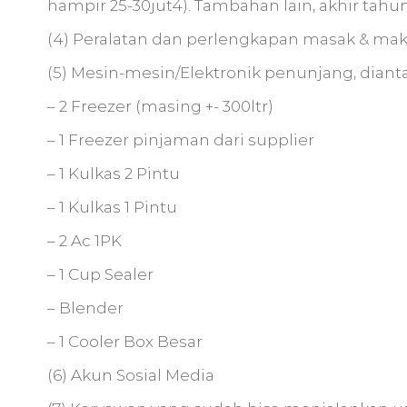
hampir 25-30jut4). Tambahan lain, akhir tahu
(4) Peralatan dan perlengkapan masak & makan 
(5) Mesin-mesin/Elektronik penunjang, dianta
– 2 Freezer (masing +- 300ltr)
– 1 Freezer pinjaman dari supplier
– 1 Kulkas 2 Pintu
– 1 Kulkas 1 Pintu
– 2 Ac 1PK
– 1 Cup Sealer
– Blender
– 1 Cooler Box Besar
(6) Akun Sosial Media