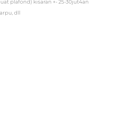
at plafond) kisaran +- 25-30jut4an
rpu, dll