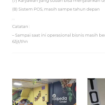
(7) Karyawan yang sudah bisa menjalankan u
(8) Sistem POS, masih sampe tahun depan
…
Catatan :
– Sampai saat ini operasional bisnis masih b
63jt/thn