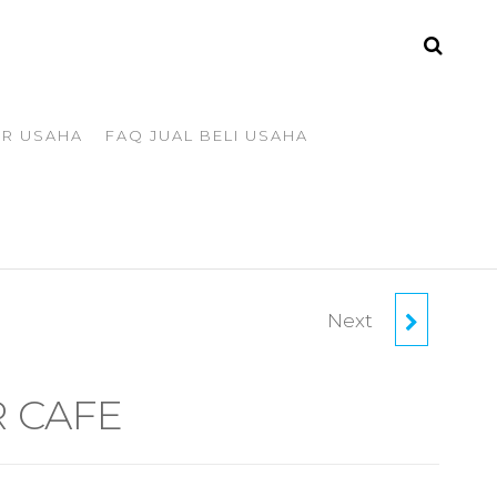
ER USAHA
FAQ JUAL BELI USAHA
Next
TAKE OVER USAHA
JNE
R CAFE