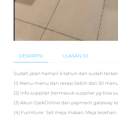
DESKRIPSI
ULASAN (0)
Sudah jalan hampir 6 tahun dan sudah terkena
(1) Menu-menu dan resep (lebih dari 30 men
(2) Info supplier (termasuk supplier yg bis
(3) Akun OjekOnline dan payment gateway l
(4) Furniture : Set meja makan, Meja lesehan,