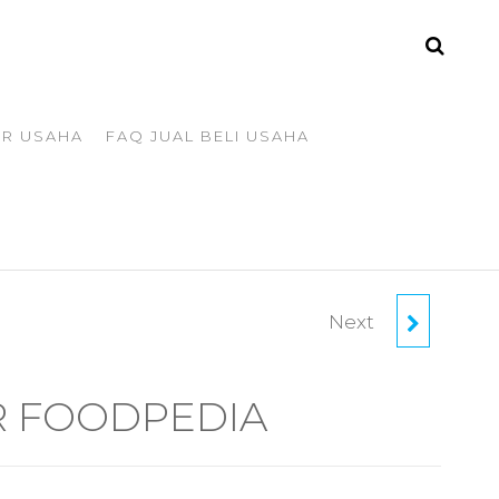
ER USAHA
FAQ JUAL BELI USAHA
Next
TAKE OVER
EKSPEDISI MITRA
R FOODPEDIA
NINJA