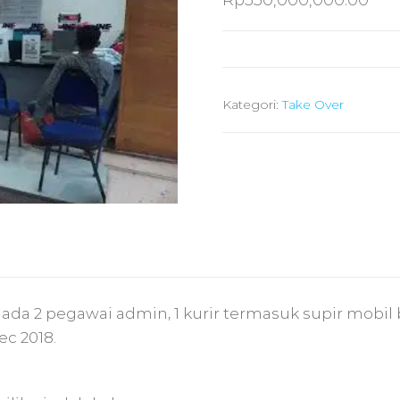
Rp
550,000,000.00
Kategori:
Take Over
h ada 2 pegawai admin, 1 kurir termasuk supir mobil
c 2018.