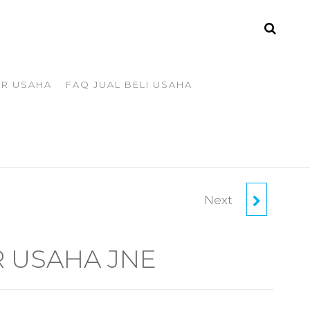
ER USAHA
FAQ JUAL BELI USAHA
Next
TAKE OVER DEPOT
ISI ULANG
R USAHA JNE