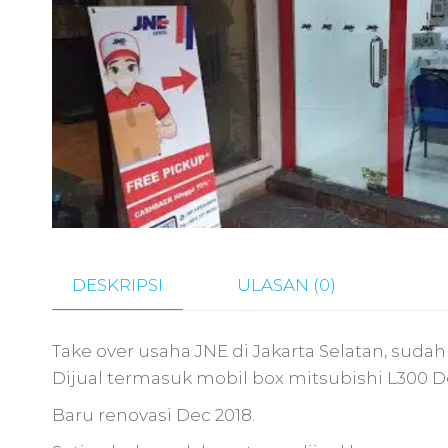
DESKRIPSI
ULASAN (0)
Take over usaha JNE di Jakarta Selatan, suda
Dijual termasuk mobil box mitsubishi L300 De
Baru renovasi Dec 2018.